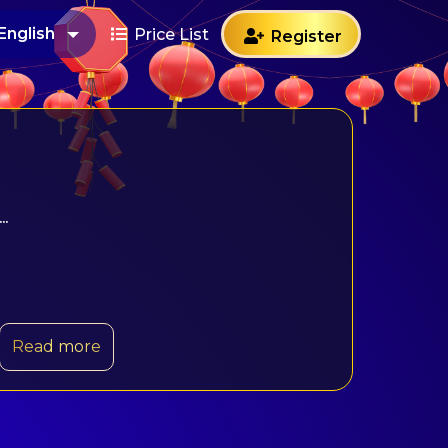
English
Price List
Register
...
Read more