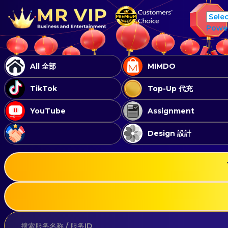
Powe
All 全部
MIMDO
TikTok
Top-Up 代充
YouTube
Assignment
Design 設計